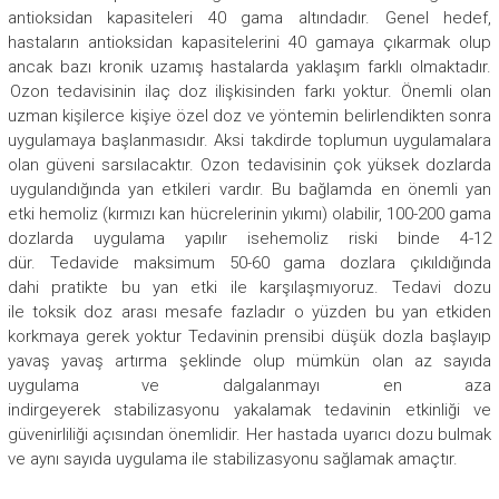
antioksidan kapasiteleri 40 gama altındadır. Genel hedef,
hastaların antioksidan kapasitelerini 40 gamaya çıkarmak olup
ancak bazı kronik uzamış hastalarda yaklaşım farklı olmaktadır.
Ozon tedavisinin ilaç doz ilişkisinden farkı yoktur. Önemli olan
uzman kişilerce kişiye özel doz ve yöntemin belirlendikten sonra
uygulamaya başlanmasıdır. Aksi takdirde toplumun uygulamalara
olan güveni sarsılacaktır. Ozon tedavisinin çok yüksek dozlarda
uygulandığında yan etkileri vardır. Bu bağlamda en önemli yan
etki
hemoliz
(kırmızı kan hücrelerinin yıkımı) olabilir, 100-200 gama
dozlarda uygulama yapılır ise
hemoliz
riski binde 4-12
dür.
Tedavide maksimum
50-60 gama dozlara çıkıldığında
dahi
pratikte bu yan etki ile karşılaşmıyoruz. Tedavi dozu
ile
toksik
doz arası mesafe fazladır o yüzden bu yan etkiden
korkmaya gerek yoktur Tedavinin prensibi düşük dozla başlayıp
yavaş yavaş artırma şeklinde olup mümkün olan az sayıda
uygulama ve dalgalanmayı en aza
indirgeyerek
stabilizasyonu
yakalamak tedavinin etkinliği ve
güvenirliliği açısından önemlidir. Her hastada
uyarıcı dozu bulmak
ve aynı sayıda uygulama ile stabilizasyonu sağlamak amaçtır.