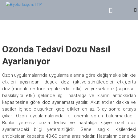
BIYOFONKSIYONEL TIP
Dr. Yasin SERT
Ozonda Tedavi Dozu Nasıl
Ayarlanıyor
Ozon uygulamalarında uygulama alanına göre değişmekle birlikte
etkileri açısından, düşük doz
(aktive-
stimüle
edici etki), orta
doz
(
modüle
-restore-
regüle
edici etki)
ve yüksek doz
(
suprese
-
baskılayıcı etki) şeklinde ilgili hastalığa ve kişinin antioksidan
kapasitesine göre doz ayarlaması yapılır. Akut etkiler dakika ve
saatler içinde oluşurken geç etkiler en az 3 ay sonra ortaya
çıkar. Ozon uygulamalarında iki önemli sorun bulunmaktadır.
Bunlar yetersiz dozla tedavi ve hastalığa kişiye özel doz
ayarlamadaki bilgi yetersizliğidir. Genel sağlıklı kişilerdeki
antioksidan kapasite 40-60 gama arasındadır. Hastaların genelde