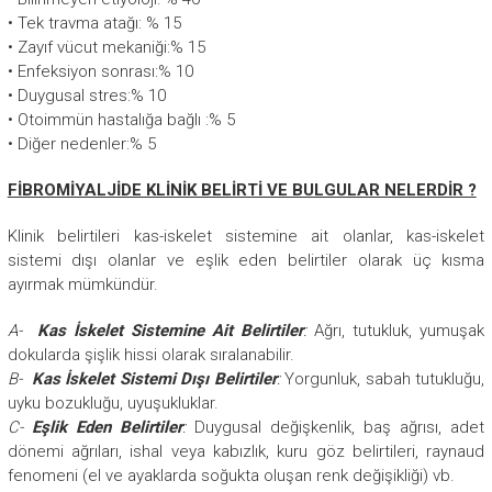
• Tek travma atağı: % 15
• Zayıf vücut mekaniği:% 15
• Enfeksiyon sonrası:% 10
• Duygusal stres:% 10
• Otoimmün hastalığa bağlı :% 5
• Diğer nedenler:% 5
FİBROMİYALJİDE KLİNİK BELİRTİ VE BULGULAR NELERDİR ?
Klinik belirtileri kas-iskelet sistemine ait olanlar, kas-iskelet
sistemi dışı olanlar ve eşlik eden belirtiler olarak üç kısma
ayırmak mümkündür.
A-
Kas İskelet Sistemine Ait Belirtiler
:
Ağrı, tutukluk, yumuşak
dokularda şişlik hissi olarak sıralanabilir.
B-
Kas İskelet Sistemi Dışı Belirtiler
:
Yorgunluk, sabah tutukluğu,
uyku bozukluğu, uyuşukluklar.
C-
Eşlik Eden Belirtiler
:
Duygusal değişkenlik, baş ağrısı, adet
dönemi ağrıları, ishal veya kabızlık, kuru göz belirtileri, raynaud
fenomeni (el ve ayaklarda soğukta oluşan renk değişikliği) vb.