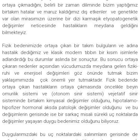
ortaya çıkmadığını, belirli bir zaman diliminde bizim yaptığımız
birtakım hatalar ve maruz kaldığımız dış etkenler ve genetikte
var olan mirasımızın üzerine bir dizi karmaşık etyopatogenetik
değişimler neticesinde hastalıkların meydana geldiğini
bilmekteyiz.
Fizik bedenimizde ortaya çıkan bir takım bulguların ve adına
hastalık dediğimiz ve klasik modern tıbbın bir kısım isimlerle
adlandırdığı bu durumlar aslında bir sonuçtur. Bu sonucu ortaya
çıkaran nedenler açısından vücudumuzda meydana gelen fiziki-
ruhi ve enerjisel değişimleri göz önünde tutmak bizim
yaklaşımımızda çok önemli yer tutmaktadır. Fizik bedende
ortaya çıkan hastalıkların ortaya çıkmasında öncelikle beyin
omurilik sistemi ve (otonom sinir sistemi) vejetatif sinir
sisteminde birtakım kimyasal değişimler olduğunu, hipotalamo-
hipofizer hormonal aksda patolojik değişimler olduğunu ve bu
değişimlerin gerisinde ise bir sarkaç misali sürekli uç noktalarda
değişimler yaşayan duygu bedenimiz olduğunu biliyoruz.
Duygularımızdaki bu uç noktalardaki salınımların gerisinde de