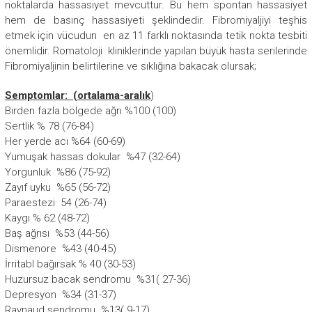
noktalarda hassasiyet mevcuttur. Bu hem spontan hassasiyet
hem de basınç hassasiyeti şeklindedir. Fibromiyaljiyi teşhis
etmek için vücudun en az 11 farklı noktasında tetik nokta tesbiti
önemlidir. Romatoloji kliniklerinde yapılan büyük hasta serilerinde
Fibromiyaljinin belirtilerine ve sıklığına bakacak olursak;
Semptomlar: (ortalama-aralık
)
Birden fazla bölgede ağrı %100 (100)
Sertlik % 78 (76-84)
Her yerde acı %64 (60-69)
Yumuşak hassas dokular %47 (32-64)
Yorgunluk %86 (75-92)
Zayıf uyku %65 (56-72)
Paraestezi 54 (26-74)
Kaygı % 62 (48-72)
Baş ağrısı %53 (44-56)
Dismenore %43 (40-45)
İrritabl bağırsak % 40 (30-53)
Huzursuz bacak sendromu %31( 27-36)
Depresyon %34 (31-37)
Raynaud sendromu %13( 9-17)