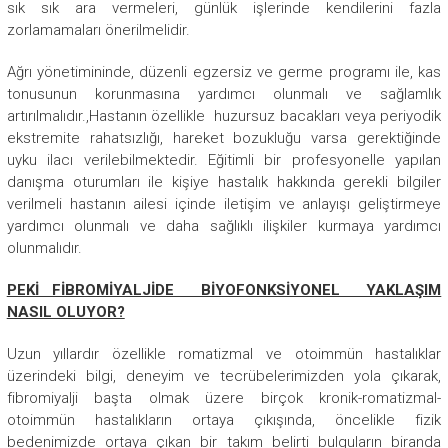
sık sık ara vermeleri, günlük işlerinde kendilerini fazla
zorlamamaları önerilmelidir.
Ağrı yönetimininde, düzenli egzersiz ve germe programı ile, kas
tonusunun korunmasına yardımcı olunmalı ve sağlamlık
artırılmalıdır.,Hastanın özellikle huzursuz bacakları veya periyodik
ekstremite rahatsızlığı, hareket bozukluğu varsa gerektiğinde
uyku ilacı verilebilmektedir. Eğitimli bir profesyonelle yapılan
danışma oturumları ile kişiye hastalık hakkında gerekli bilgiler
verilmeli hastanın ailesi içinde iletişim ve anlayışı geliştirmeye
yardımcı olunmalı ve daha sağlıklı ilişkiler kurmaya yardımcı
olunmalıdır.
PEKİ FİBROMİYALJİDE BİYOFONKSİYONEL YAKLAŞIM
NASIL OLUYOR?
Uzun yıllardır özellikle romatizmal ve otoimmün hastalıklar
üzerindeki bilgi, deneyim ve tecrübelerimizden yola çıkarak,
fibromiyalji başta olmak üzere birçok kronik-romatizmal-
otoimmün hastalıkların ortaya çıkışında, öncelikle fizik
bedenimizde ortaya çıkan bir takım belirti bulguların biranda