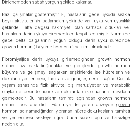
Dinlenemeden sabah yorgun şekilde kalkarlar.
Bazı çalışmalar göstermiştir ki, hastaların gece uykuda sıklıkla
beyin aktivitelerinin patlamaları şeklinde yarı uyku yarı uyanıklık
şeklinde alfa dalgası hakimiyeti olan safhada oldukları ve
hastaların derin uykuya giremedikleri tespit edilmiştir. Normalde
gece delta dalgalarının yoğun olduğu derin uyku sürecinde
growth hormon ( büyüme hormonu ) salınımı olmaktadır.
Fibromiyaljide derin uykuya girilemediğinden growth hormon
salınımı azalmaktadır.Çocuklar ve gençlerde growth hormon
büyüme ve gelişmeyi sağlarken erişkinlerde ise hücrelerin ve
dokuların yenilenmesi, tamiratı ve gençleşmesini sağlar. Günlük
yaşam esnasında fizik aktivite, dış maruziyetler ve metabolik
olaylar neticesinde hücre ve dokularda mikro hasarlar meydana
gelmektedir. Bu hasarların tamiratı açısından growth hormon
salınımı çok önemlidir. Fibromiyaljide yeteri düzeyde
growth
hormon
salınamadığından yıpranan hücre-doku-kasların tamiratı
ve yenilenmesi sekteye uğrar buda sürekli ağrı ve halsizliğe
neden olur.