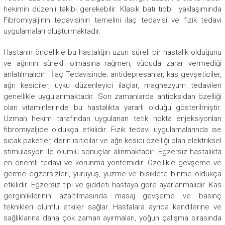
hekimin düzenli takibi gerekebilir. Klasik batı tıbbı yaklaşımında
Fibromiyaljinin tedavisinin temelini ilaç tedavisi ve fizik tedavi
uygulamaları oluşturmaktadır.
Hastanın öncelikle bu hastalığın uzun süreli bir hastalık olduğunu
ve ağrının sürekli olmasına rağmen, vücuda zarar vermediği
anlatılmalıdır. İlaç Tedavisinde; antidepresanlar, kas gevşeticiler,
ağrı kesiciler, uyku düzenleyici ilaçlar, magnezyum tedavileri
genellikle uygulanmaktadır. Son zamanlarda antioksidan özelliği
olan vitaminlerinde bu hastalıkta yararlı olduğu gösterilmiştir.
Uzman hekim tarafından uygulanan tetik nokta enjeksiyonları
fibromiyaljide oldukça etkilidir. Fizik tedavi uygulamalarında ise
sıcak paketler, derin ısıtıcılar ve ağrı kesici özelliği olan elektriksel
stimülasyon ile olumlu sonuçlar alınmaktadır. Egzersiz hastalıkta
en önemli tedavi ve korunma yöntemidir. Özellikle gevşeme ve
germe egzersizleri, yürüyüş, yüzme ve bisiklete binme oldukça
etkilidir. Egzersiz tipi ve şiddeti hastaya göre ayarlanmalıdır. Kas
gerginliklerinin azaltılmasında masaj gevşeme ve basınç
teknikleri olumlu etkiler sağlar. Hastalara ayrıca kendilerine ve
sağlıklarına daha çok zaman ayırmaları, yoğun çalışma sırasında