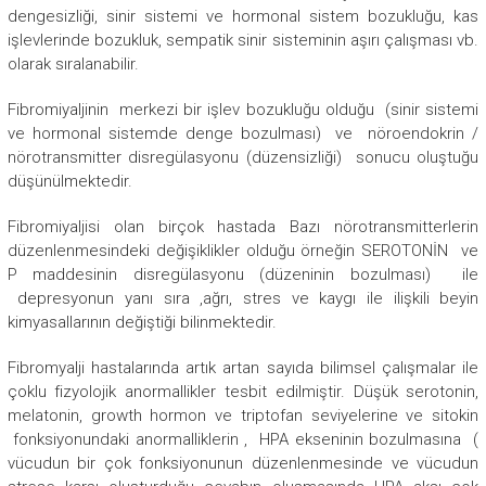
dengesizliği, sinir sistemi ve hormonal sistem bozukluğu, kas
işlevlerinde bozukluk, sempatik sinir sisteminin aşırı çalışması vb.
olarak sıralanabilir.
Fibromiyaljinin merkezi bir işlev bozukluğu olduğu (sinir sistemi
ve hormonal sistemde denge bozulması) ve nöroendokrin /
nörotransmitter disregülasyonu (düzensizliği) sonucu oluştuğu
düşünülmektedir.
Fibromiyaljisi olan birçok hastada Bazı nörotransmitterlerin
düzenlenmesindeki değişiklikler olduğu örneğin SEROTONİN ve
P maddesinin disregülasyonu (düzeninin bozulması) ile
depresyonun yanı sıra ,ağrı, stres ve kaygı ile ilişkili beyin
kimyasallarının değiştiği bilinmektedir.
Fibromyalji hastalarında artık artan sayıda bilimsel çalışmalar ile
çoklu fizyolojik anormallikler tesbit edilmiştir. Düşük serotonin,
melatonin, growth hormon ve triptofan seviyelerine ve sitokin
fonksiyonundaki anormalliklerin , HPA ekseninin bozulmasına (
vücudun bir çok fonksiyonunun düzenlenmesinde ve vücudun