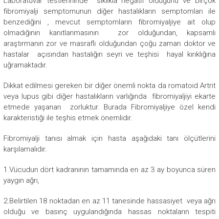
Laboratuvar testlerininde sıklıkla negatif olduğunu ve birçok
fibromiyalji semptomunun diğer hastalıkların semptomları ile
benzediğini , mevcut semptomların fibromiyaljiye ait olup
olmadığının kanıtlanmasının zor olduğundan, kapsamlı
araştırmanın zor ve masraflı olduğundan çoğu zaman doktor ve
hastalar açısından hastalığın seyri ve teşhisi hayal kırıklığına
uğramaktadır.
Dikkat edilmesi gereken bir diğer önemli nokta da romatoid Artrit
veya lupus gibi diğer hastalıkların varlığında fibromiyaljiyi ekarte
etmede yaşanan zorluktur. Burada Fibromiyaljiye özel kendi
karakteristiği ile teşhis etmek önemlidir.
Fibromiyalji tanısı almak için hasta aşağıdaki tanı ölçütlerini
karşılamalıdır.
1.Vücudun dört kadranının tamamında en az 3 ay boyunca süren
yaygın ağrı,
2.Belirtilen 18 noktadan en az 11 tanesinde hassasiyet veya ağrı
olduğu ve basınç uygulandığında hassas noktaların tespiti