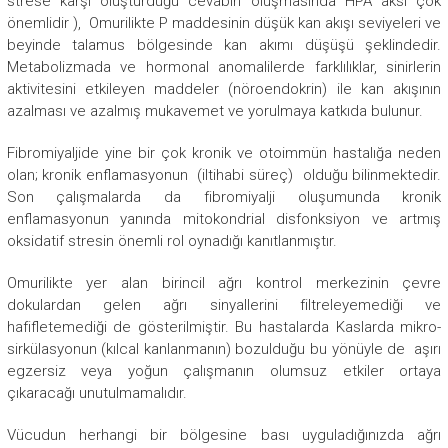
strese karşı oluşturduğu cevabın oluşmasında HPA aksı çok
önemlidir ), Omurilikte P maddesinin düşük kan akışı seviyeleri ve
beyinde talamus bölgesinde kan akımı düşüşü şeklindedir.
Metabolizmada ve hormonal anomalilerde farklılıklar, sinirlerin
aktivitesini etkileyen maddeler (nöroendokrin) ile kan akışının
azalması ve azalmış mukavemet ve yorulmaya katkıda bulunur.
Fibromiyaljide yine bir çok kronik ve otoimmün hastalığa neden
olan; kronik enflamasyonun (iltihabi süreç) olduğu bilinmektedir.
Son çalışmalarda da fibromiyalji oluşumunda kronik
enflamasyonun yanında mitokondrial disfonksiyon ve artmış
oksidatif stresin önemli rol oynadığı kanıtlanmıştır.
Omurilikte yer alan birincil ağrı kontrol merkezinin çevre
dokulardan gelen ağrı sinyallerini filtreleyemediği ve
hafifletemediği de gösterilmiştir. Bu hastalarda Kaslarda mikro-
sirkülasyonun (kılcal kanlanmanın) bozulduğu bu yönüyle de aşırı
egzersiz veya yoğun çalışmanın olumsuz etkiler ortaya
çıkaracağı unutulmamalıdır.
Vücudun herhangi bir bölgesine bası uyguladığınızda ağrı