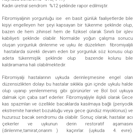
Kadın üretral sendrom %12 şeklinde rapor edilmiştir.
Fibromiyaljinin yorgunluğu ise en basit günlük faaliyetlerde bile
kişiyi engelleyen her şeyi kapsayan bir tükenme şeklinde olup,
bazen de hem zihinsel hem de fiziksel olarak Sınırlı bir işlev
kabiliyeti şeklinde olabilir. Normalde yoğun çalışma sonucu
oluşan yorgunluk dinlenme ve uyku ile düzelirken fibromiyaljili
hastalarda sürekli devam eden bir yorgunluk söz konusu olup
adeta tükenmişlik şeklinde olup bazende kolunu bile
kaldıramama hali olabilmektedir.
Fibromiyalji hastalarının uykuda derinleşmesine engel olan
düzensizlikten dolayı bu hastalar sıklıkla gün içinde uykulu halde
olup uyanıp yenilenmemiş gibi görünürler ve Bol bol uykuya
dalmak için çaba sarf ederler. Fibromiyaljiyle ilişkili olarak Gece
kas spazmları ve özellikle bacaklarda kasılmaya bağlı (periyodik
ekstremite hareket bozukluğu veya gece gündüz miyoklonus) ve
huzursuz bacak sendromu da olabilir. Sonuç olarak; hastalar acı
çekerler ve uykunun derin restoratif aşamasını
(dinlenme,tamirat,onarım ) kaçırırlar. (uykuda 4. evre).