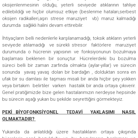
oksijenlenmesinin olduğu, yeterli seviyede atıklarının tahliye
edilebildiği ve hiçbir olumsuz etkiye (beslenme hataları,serbest
oksijen radikalleri,aşırı strese maruziyet vb) maruz kalmadığı
durumda sağlıklı halini devam ettirebilir.
İhtiyaçların belli nedenlerle karşılanamadığı, toksik atıkların yeterli
seviyede atılamadığı ve sürekli stresor faktörlere maruziyet
durumunda o hücrenin yapısının ve fonksiyonunun bozulmaya
başlaması beklenen bir sonuçtur. Hücrelerdeki bu bozulma
süreci belli bir zaman zarfında olmakta (aylar-yıllar) ve sürecin
sonunda yavaş yavaş dolan bir bardağın , dolduktan sonra en
ufak bir su damlası ile taşması misali bir anda hiçbir şey yokken
veya birtakım belirtiler varken hastalık bir anda ortaya çıkıverir.
Genel pratiğimizde bize gelen hastalarımızın nerdeyse hepsinde
bu sürecin aşağı yukarı bu şekilde seyrettiğini görmekteyiz.
PEKİ BİYOFONKSİYONEL TEDAVİ YAKLAŞIMI NASIL
OLMAKTADIR?
Yukarıda da anlatıldığı üzere hastalıkların ortaya çıkışında