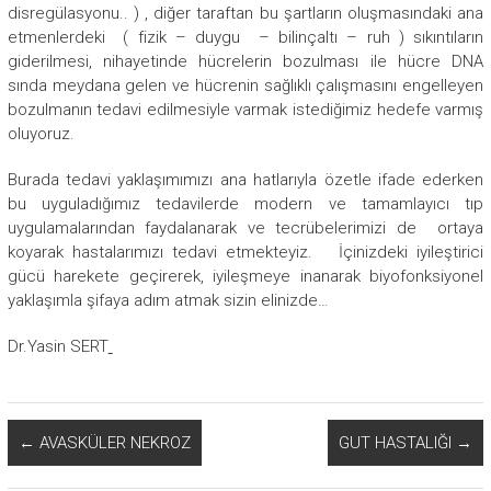
disregülasyonu.. ) , diğer taraftan bu şartların oluşmasındaki ana
etmenlerdeki ( fizik – duygu – bilinçaltı – ruh ) sıkıntıların
giderilmesi, nihayetinde hücrelerin bozulması ile hücre DNA
sında meydana gelen ve hücrenin sağlıklı çalışmasını engelleyen
bozulmanın tedavi edilmesiyle varmak istediğimiz hedefe varmış
oluyoruz.
Burada tedavi yaklaşımımızı ana hatlarıyla özetle ifade ederken
bu uyguladığımız tedavilerde modern ve tamamlayıcı tıp
uygulamalarından faydalanarak ve tecrübelerimizi de ortaya
koyarak hastalarımızı tedavi etmekteyiz. İçinizdeki iyileştirici
gücü harekete geçirerek, iyileşmeye inanarak biyofonksiyonel
yaklaşımla şifaya adım atmak sizin elinizde…
Dr.Yasin SERT
←
AVASKÜLER NEKROZ
GUT HASTALIĞI
→