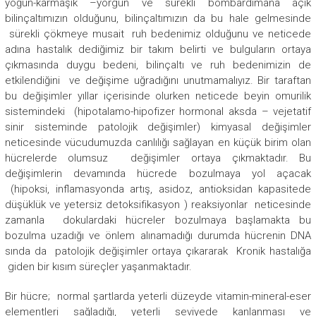
yoğun-karmaşık –yorgun ve sürekli bombardımana açık
bilinçaltımızın olduğunu, bilinçaltımızın da bu hale gelmesinde
sürekli çökmeye musait ruh bedenimiz olduğunu ve neticede
adına hastalık dediğimiz bir takım belirti ve bulguların ortaya
çıkmasında duygu bedeni, bilinçaltı ve ruh bedenimizin de
etkilendiğini ve değişime uğradığını unutmamalıyız. Bir taraftan
bu değişimler yıllar içerisinde olurken neticede beyin omurilik
sistemindeki (hipotalamo-hipofizer hormonal aksda – vejetatif
sinir sisteminde patolojik değişimler) kimyasal değişimler
neticesinde vücudumuzda canlılığı sağlayan en küçük birim olan
hücrelerde olumsuz değişimler ortaya çıkmaktadır. Bu
değişimlerin devamında hücrede bozulmaya yol açacak
(hipoksi, inflamasyonda artış, asidoz, antioksidan kapasitede
düşüklük ve yetersiz detoksifikasyon ) reaksiyonlar neticesinde
zamanla dokulardaki hücreler bozulmaya başlamakta bu
bozulma uzadığı ve önlem alınamadığı durumda hücrenin DNA
sında da patolojik değişimler ortaya çıkararak Kronik hastalığa
giden bir kısım süreçler yaşanmaktadır.
Bir hücre; normal şartlarda yeterli düzeyde vitamin-mineral-eser
elementleri sağladığı, yeterli seviyede kanlanması ve