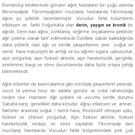
Romatoloji kliniklerinde görülen ağrılı hastaların bir çoğu aslında
fibromiyaljidir. Fibromiyaljiden muzdarip hastalarda Fibromiyalji
ağrısı şu şekilde tanımlanmıştır: Vücudun farklı bölümlerini
etkileyen ve farklı Yoğunlukta olan
derin, yaygın ve
kronik
bir
ağrıdır. Derin kas ağrısı, zonklama, seğirme, bıçaklanma şeklinde
ağrı çekme olarak tarif edilmektedir.Özellikle sabah kalkıldığında
daha şiddetli olan ağrı ve sertlik şikayetlerinin yine soğuk ve
nemli hava maruziyeti ile arttığı ve bu ağrının sigara, uykusuzluk,
aşırı yorgunluk, aşırı fiziksel aktivite, aşırı hareketsizlik, gerginlik,
sinirlenme, kaygı ve stres durumlarında daha fazla ortaya çıktığı
bilinmektedir.
Ağrılı nöbetler de karıncalanma gibi nörolojik şikayetlerin yanında
vücut ta yanma hissi de sıklıkla görülür ve ciddi rahatsızlığa
neden olur. Hastanın Ağrı şiddeti ve vücutta sertlik durumu
Sabaha karşı genellikle daha kötüdür. Ağrıyı etkileyen ve artıran
faktörler arasında soğuk / nemli hava, Restoratif olmayan uyku,
fiziksel ve zihinsel yorgunluk, Aşırı fiziksel aktivite, fiziksel
hareketsizlik, endişe ve stres sayılabilir. Fibromiyalji den
muzdarip hastalarda Vücudun farklı bölgelerindeki pek çok