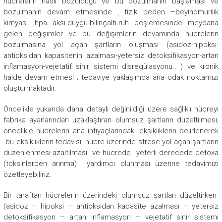
hücrelerin nasıl bozulduğu ve bu bozulmanın başlaması ve
bozulmanın devam etmesinde , fizik beden –beyinomurilik
kimyası ,hpa aksı-duygu-bilinçaltı-ruh beşlemesinde meydana
gelen değişimler ve bu değişimlerin devamında hücrelerin
bozulmasına yol açan şartların oluşması (asidoz-hipoksi-
antioksidan kapasitenin azalması-yetersiz detoksifikasyon-artan
inflamasyon-vejetatif sinir sistemi disregülasyonu.. ) ve kronik
halde devam etmesi ; tedaviye yaklaşımda ana odak noktamızı
oluşturmaktadır.
Öncelikle yukarıda daha detaylı değinildiği üzere sağlıklı hücreyi
fabrika ayarlarından uzaklaştıran olumsuz şartların düzeltilmesi,
öncelikle hücrelerin ana ihtiyaçlarındaki eksikliklerin belirlenerek
bu eksikliklerin tedavisi, hücre üzerinde strese yol açan şartların
düzenlenmesi-azaltılması ve hücrede yeterli derecede detoxa
(toksinlerden arınma) yardımcı olunması üzerine tedavimizi
özetleyebiliriz.
Bir taraftan hücrelerin üzerindeki olumsuz şartları düzeltirken
(asidoz – hipoksi – antioksidan kapasite azalması – yetersiz
detoksifikasyon – artan inflamasyon – vejetatif sinir sistemi