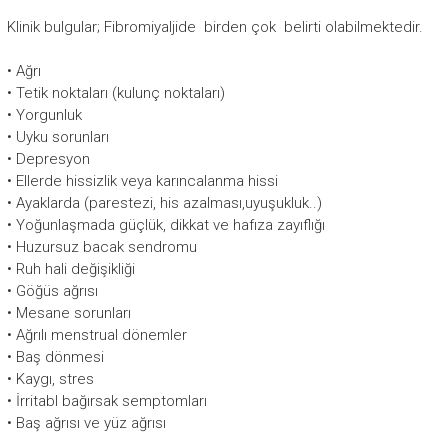
Klinik bulgular; Fibromiyaljide birden çok belirti olabilmektedir.
• Ağrı
• Tetik noktaları (kulunç noktaları)
• Yorgunluk
• Uyku sorunları
• Depresyon
• Ellerde hissizlik veya karıncalanma hissi
• Ayaklarda (parestezi, his azalması,uyuşukluk..)
• Yoğunlaşmada güçlük, dikkat ve hafıza zayıflığı
• Huzursuz bacak sendromu
• Ruh hali değişikliği
• Göğüs ağrısı
• Mesane sorunları
• Ağrılı menstrual dönemler
• Baş dönmesi
• Kaygı, stres
• İrritabl bağırsak semptomları
• Baş ağrısı ve yüz ağrısı