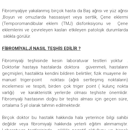
Fibromyaljiye yakalanmış birçok hasta da Baş ağrısı ve yüz ağrısı
,Boyun ve omuzlarda hassasiyet veya sertlik, Çene eklermi
(Temporomandibular eklem (TMJ) disfonksiyonu ve Çene
eklemlerini ve çevreleyen kasları etkileyen patolojik durumlarda
sıklıkla görülür.
FİBROMİYALJİ NASIL TEŞHİS EDİLİR ?
Fibromiyalji teşhisinde kesin laboratuvar testleri yoktur .
Doktorlar hastaya hastalarda doktora güvenmeli, hastaların
geçmişleri, hastalıkta kendini bildiren belirtiler, fizik muayene ile
manuel triger-point noktası (ağrılı sertleşmiş noktaların)
incelemesi ve tespiti, birden çok triger point ( kulunç nokta
varlığı) ve karakteristik yerlerde olması teşhiste önemlidir.
Fibromyalji hastasının doğru bir teşhis alması için geçen süre,
ortalama 5 yıl olarak tahmin edilmektedir.
Birçok doktor bu hastalık hakkında hala yeterince bilgi sahibi
değildir veya fibromiyalji hakkında yeterli eğitim alınmamıştır.