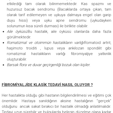
etkilediği tam olarak bilinmemektedir. Kas spazmı ve
huzursuz bacak sendromu (Bacaklarda ortaya çıkan, tam
olarak tarif edilemeyen ve uykuya dalmaya engel olan garip
duyu hissi) veya uyku apne sendromu (uykudayken
solunumun kısa süreli durması) ile birlikte olabilir.
Aile öyküsü:
Bu hastalık, aile öyküsü olanlarda daha fazla
görülmektedir.
Romatizmal ve otoimmün hastalıkların varlığı:
Romatoid artrit,
haşimoto troiditi , lupus veya ankilozan spondilit gibi
romatizmal hastalıkların varlığı fibromiyaljiye yatkınlık
oluşturabilir.
Barsak flora ve duvar geçirgenliği bozuk olan kişiler.
FİBROMİYALJİDE KLASİK TEDAVİ NASIL OLUYOR ?
Her hastalıkta olduğu gibi hastanın bilgilendirilmesi ve eğitimi çok
önemlidir. Hastaya sanıldığının aksine hastalığının “gerçek”
olduğunu ancak sakat bırakıcı bir hastalık olmadığı anlatılmalıdır.
Tedavi uzun sürebilir ve bulgularda belirgin düzelme olana kadar