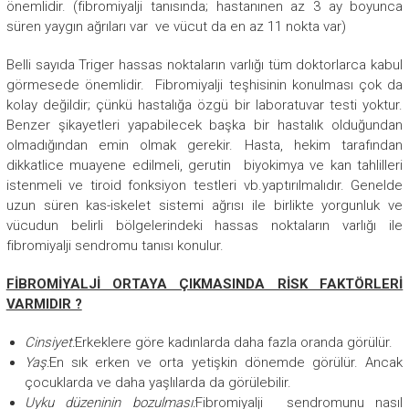
önemlidir. (fibromiyalji tanısında; hastanınen az 3 ay boyunca
süren yaygın ağrıları var ve vücut da en az 11 nokta var)
Belli sayıda Triger hassas noktaların varlığı tüm doktorlarca kabul
görmesede önemlidir. Fibromiyalji teşhisinin konulması çok da
kolay değildir; çünkü hastalığa özgü bir laboratuvar testi yoktur.
Benzer şikayetleri yapabilecek başka bir hastalık olduğundan
olmadığından emin olmak gerekir. Hasta, hekim tarafından
dikkatlice muayene edilmeli, gerutin biyokimya ve kan tahlilleri
istenmeli ve tiroid fonksiyon testleri vb.yaptırılmalıdır. Genelde
uzun süren kas-iskelet sistemi ağrısı ile birlikte yorgunluk ve
vücudun belirli bölgelerindeki hassas noktaların varlığı ile
fibromiyalji sendromu tanısı konulur.
FİBROMİYALJİ ORTAYA ÇIKMASINDA RİSK FAKTÖRLERİ
VARMIDIR ?
Cinsiyet:
Erkeklere göre kadınlarda daha fazla oranda görülür.
Yaş:
En sık erken ve orta yetişkin dönemde görülür. Ancak
çocuklarda ve daha yaşlılarda da görülebilir.
Uyku düzeninin bozulması:
Fibromiyalji sendromunu nasıl