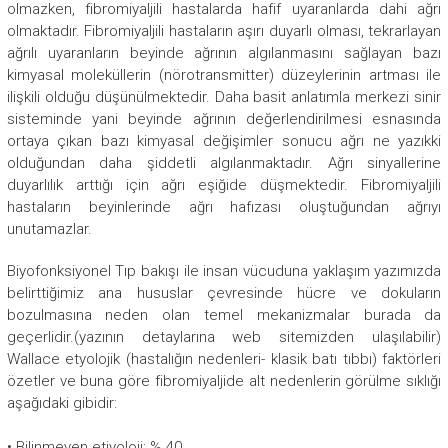
olmazken, fibromiyaljili hastalarda hafif uyaranlarda dahi ağrı
olmaktadır. Fibromiyaljili hastaların aşırı duyarlı olması, tekrarlayan
ağrılı uyaranların beyinde ağrının algılanmasını sağlayan bazı
kimyasal moleküllerin (nörotransmitter) düzeylerinin artması ile
ilişkili olduğu düşünülmektedir. Daha basit anlatımla merkezi sinir
sisteminde yani beyinde ağrının değerlendirilmesi esnasında
ortaya çıkan bazı kimyasal değişimler sonucu ağrı ne yazıkki
olduğundan daha şiddetli algılanmaktadır. Ağrı sinyallerine
duyarlılık arttığı için ağrı eşiğide düşmektedir. Fibromiyaljili
hastaların beyinlerinde ağrı hafızası oluştuğundan ağrıyı
unutamazlar.
Biyofonksiyonel Tıp bakışı ile insan vücuduna yaklaşım yazımızda
belirttiğimiz ana hususlar çevresinde hücre ve dokuların
bozulmasına neden olan temel mekanizmalar burada da
geçerlidir.(yazının detaylarına web sitemizden ulaşılabilir)
Wallace etyolojik (hastalığın nedenleri- klasik batı tıbbı) faktörleri
özetler ve buna göre fibromiyaljide alt nedenlerin görülme sıklığı
aşağıdaki gibidir:
• Bilinmeyen etiyoloji: % 40