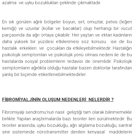
azalma ve uyku bozuklukları şeklinde çıkmaktadır.
En sık görülen ağrılı bölgeler boyun, sırt, omuzlar, pelvis (leğen
kemiği) ve uzuvlar (kollar ve bacaklar) olup herhangi bir vücut
parçasında da ağrı ortaya çıkabilir. Her yaştan ve ırktan kadınların
daha yüksek bir yüzdesi etkilenmesi söz konusu ise de bu
hastalık erkekleri ve çocukları da etkileyebilmektedir. Hastalığın
psikolojik semptomları ve psikolojik yönü olması nedeni ile de bu
hastalarda sosyal problemlerin tedavisi de önemlidir. Psikolojik
semptomların ağırlıkta olduğu hastalar bazen doktorlar tarafından
yanlış bir biçimde etiketlenebilmektedirler.
FİBROMİYALJİNİN OLUŞUM NEDENLERİ NELERDİR ?
Fibromiyalji sendromu’nun nasıl geliştiği tam olarak bilinmemekle
birlikte Yapılan araştırmalarda bazı teoriler ileri sürülmektedir. Bu
teoriler arasında; uyku bozukluğu, ağrı algılama bozukluğu, santral
sinir sisteminde nörotransmitter denilen kimyasal maddelerin