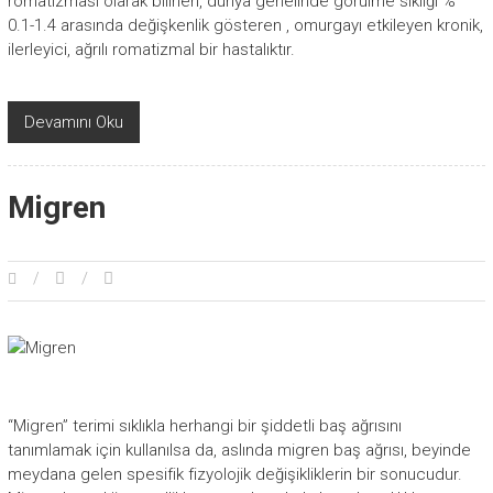
romatizması olarak bilinen, dünya genelinde görülme sıklığı %
0.1-1.4 arasında değişkenlik gösteren , omurgayı etkileyen kronik,
ilerleyici, ağrılı romatizmal bir hastalıktır.
Devamını Oku
Migren
“Migren” terimi sıklıkla herhangi bir şiddetli baş ağrısını
tanımlamak için kullanılsa da, aslında migren baş ağrısı, beyinde
meydana gelen spesifik fizyolojik değişikliklerin bir sonucudur.