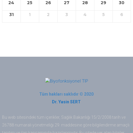
24
25
26
27
28
29
30
31
1
2
3
4
5
6
Tüm hakları saklıdır © 2020
Dr. Yasin SERT
Bu web sitesindeki tüm içerikler, Sağlık Bakanlığı 15/2/2008 tarih ve
26788 numaralı yönetmeliği 29. maddesine göre bilgilendirme amaçlı
tanıtım ve ilan kapsamında hazırlanmıştır. Bu sitede yer alan bilgiler,