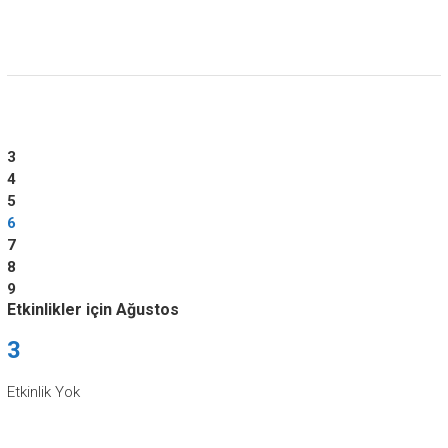
3
4
5
6
7
8
9
Etkinlikler için Ağustos
3
Etkinlik Yok