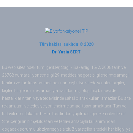
Tüm hakları saklıdır © 2020
Dr. Yasin SERT
Bu web sitesindeki tüm içerikler, Sağlık Bakanlığı 15/2/2008 tarih ve
26788 numaralı yönetmeliği 29. maddesine göre bilgilendirme amaçlı
tanıtım ve ilan kapsamında hazırlanmıştır. Bu sitede yer alan bilgiler,
kişileri bilgilendirmek amacıyla hazırlanmış olup, hiç bir şekilde
hastalıkların tanı veya tedavisinde şahsi olarak kullanılamazlar. Bu site
reklam, tanı ve tedaviye yönlendirme amacı taşımamaktadır. Tanı ve
tedaviler mutlaka bir hekim tarafından yapılması gereken işlemlerdir.
Site içeriğinin bir şekilde tanı ve tedavi amacıyla kullanımından
doğacak sorumluluk ziyaretçiye aittir. Ziyaretçiler sitedeki her bilgiyi ya