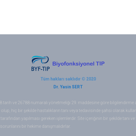
Tüm hakları saklıdır © 2020
Dr. Yasin SERT
08 tarih ve 26788 numaralı yönetmeliği 29. maddesine göre bilgilendirme 
ış olup, hiç bir şekilde hastalıkların tanı veya tedavisinde şahsi olarak kul
tarafından yapılması gereken işlemlerdir. Site içeriğinin bir şekilde tan
ık sorunlarını bir hekime danışmalıdırlar.