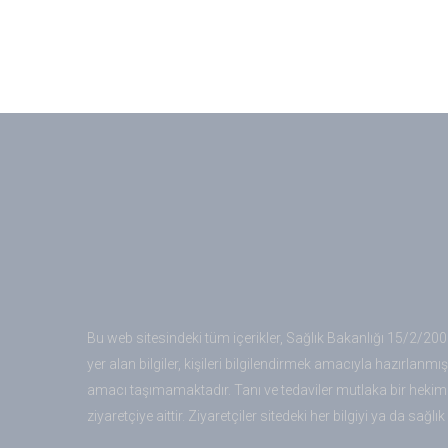
Bu web sitesindeki tüm içerikler, Sağlık Bakanlığı 15/2/20
yer alan bilgiler, kişileri bilgilendirmek amacıyla hazırlanm
amacı taşımamaktadır. Tanı ve tedaviler mutlaka bir hekim 
ziyaretçiye aittir. Ziyaretçiler sitedeki her bilgiyi ya da sağl