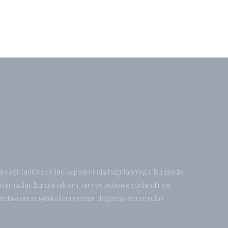
amaçlı tanıtım ve ilan kapsamında hazırlanmıştır. Bu sitede
lanılamazlar. Bu site reklam, tanı ve tedaviye yönlendirme
ı ve tedavi amacıyla kullanımından doğacak sorumluluk