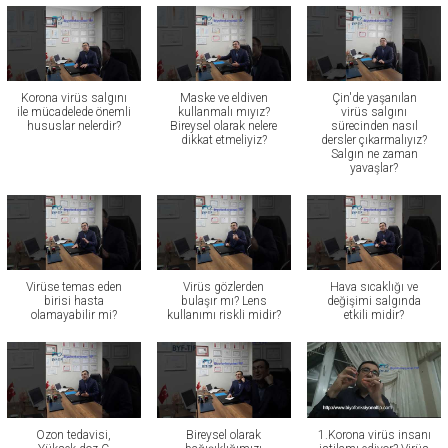
Korona virüs salgını
Maske ve eldiven
Çin'de yaşanılan
ile mücadelede önemli
kullanmalı mıyız?
virüs salgını
hususlar nelerdir?
Bireysel olarak nelere
sürecinden nasıl
dikkat etmeliyiz?
dersler çıkarmalıyız?
Salgın ne zaman
yavaşlar?
Virüse temas eden
Virüs gözlerden
Hava sıcaklığı ve
birisi hasta
bulaşır mı? Lens
değişimi salgında
olamayabilir mi?
kullanımı riskli midir?
etkili midir?
Ozon tedavisi,
Bireysel olarak
1.Korona virüs insanı