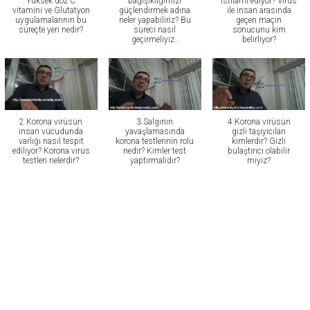
Yüksek doz C
bağışıklığımızı
istilamı ediyor? Virüs
vitamini ve Glutatyon
güçlendirmek adına
ile insan arasında
uygulamalarının bu
neler yapabiliriz? Bu
geçen maçın
süreçte yeri nedir?
süreci nasıl
sonucunu kim
geçirmeliyiz..
belirliyor?
2.Korona virüsün
3.Salgının
4.Korona virüsün
insan vücudunda
yavaşlamasında
gizli taşıyıcıları
varlığı nasıl tespit
korona testlerinin rolu
kimlerdir? Gizli
ediliyor? Korona virüs
nedir? Kimler test
bulaştırıcı olabilir
testleri nelerdir?
yaptırmalıdır?
miyiz?