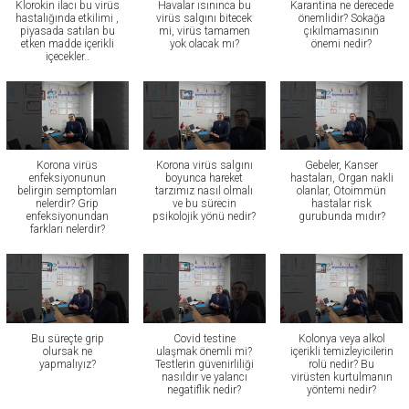
Klorokin ilacı bu virüs
Havalar ısınınca bu
Karantina ne derecede
hastalığında etkilimi ,
virüs salgını bitecek
önemlidir? Sokağa
piyasada satılan bu
mi, virüs tamamen
çıkılmamasının
etken madde içerikli
yok olacak mı?
önemi nedir?
içecekler..
Korona virüs
Korona virüs salgını
Gebeler, Kanser
enfeksiyonunun
boyunca hareket
hastaları, Organ nakli
belirgin semptomları
tarzımız nasıl olmalı
olanlar, Otoimmün
nelerdir? Grip
ve bu sürecin
hastalar risk
enfeksiyonundan
psikolojik yönü nedir?
gurubunda mıdır?
farkları nelerdir?
Bu süreçte grip
Covid testine
Kolonya veya alkol
olursak ne
ulaşmak önemli mi?
içerikli temizleyicilerin
yapmalıyız?
Testlerin güvenirliliği
rolü nedir? Bu
nasıldır ve yalancı
virüsten kurtulmanın
negatiflik nedir?
yöntemi nedir?