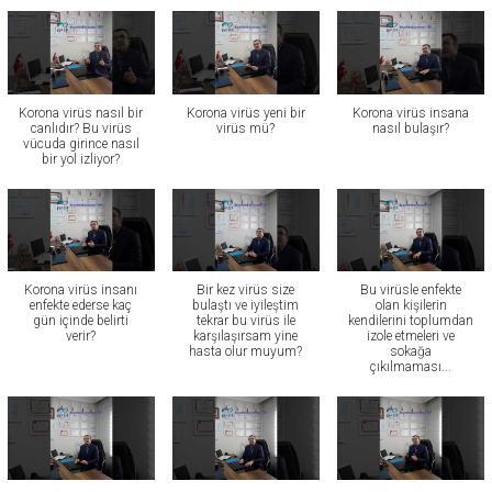
Korona virüs nasıl bir
Korona virüs yeni bir
Korona virüs insana
canlıdır? Bu virüs
virüs mü?
nasıl bulaşır?
vücuda girince nasıl
bir yol izliyor?
Korona virüs insanı
Bir kez virüs size
Bu virüsle enfekte
enfekte ederse kaç
bulaştı ve iyileştim
olan kişilerin
gün içinde belirti
tekrar bu virüs ile
kendilerini toplumdan
verir?
karşılaşırsam yine
izole etmeleri ve
hasta olur muyum?
sokağa
çıkılmaması...