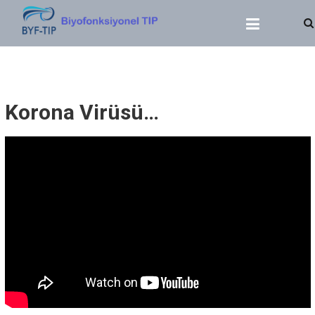
BIYOFONKSIYONEL TIP
Dr. Yasin SERT
Korona Virüsü…