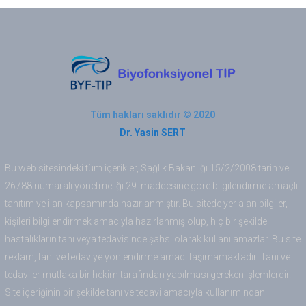
Tüm hakları saklıdır © 2020
Dr. Yasin SERT
Bu web sitesindeki tüm içerikler, Sağlık Bakanlığı 15/2/2008 tarih ve
26788 numaralı yönetmeliği 29. maddesine göre bilgilendirme amaçlı
tanıtım ve ilan kapsamında hazırlanmıştır. Bu sitede yer alan bilgiler,
kişileri bilgilendirmek amacıyla hazırlanmış olup, hiç bir şekilde
hastalıkların tanı veya tedavisinde şahsi olarak kullanılamazlar. Bu site
reklam, tanı ve tedaviye yönlendirme amacı taşımamaktadır. Tanı ve
tedaviler mutlaka bir hekim tarafından yapılması gereken işlemlerdir.
Site içeriğinin bir şekilde tanı ve tedavi amacıyla kullanımından